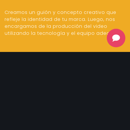
Creamos un guión y concepto creativo que
refleje la identidad de tu marca. Luego, nos
encargamos de la producción del video
utilizando la tecnología y el equipo adecuado.
EDICIÓN Y POSTPRODUCCIÓN:
Una vez que se completa la
grabación de
video
, nuestro equipo de
edición de video para
empresas
trabaja en la
postproducción del
video
para crear un resultado final con un
video comercial
o
video corporativo
impactante y atractivo.